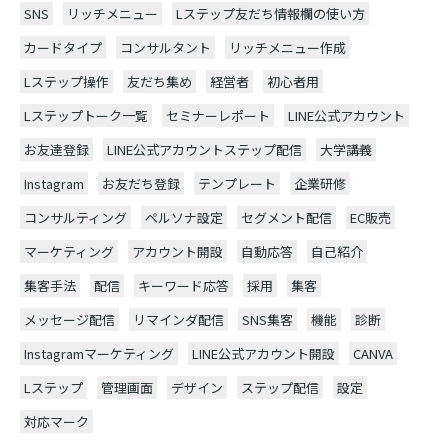
SNS
リッチメニュー
Lステップ友だち情報欄の使い方
カードタイプ
コンサルタント
リッチメニュー作成
Lステップ操作
友だち集め
経営者
初心者用
Lステップトーク一覧
セミナーレポート
LINE公式アカウント
お友達登録
LINE公式アカウントステップ配信
大学講義
Instagram
お友だち登録
テンプレート
企業研修
コンサルティング
ペルソナ設定
セグメント配信
EC販売
マーケティング
アカウント開設
自動応答
自己紹介
集客手法
配信
キーワード応答
採用
集客
メッセージ配信
リマインダ配信
SNS集客
機能
診断
Instagramマーケティング
LINE公式アカウント開設
CANVA
Lステップ
管理画面
デザイン
ステップ配信
設定
対応マーク